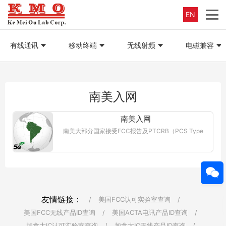
EN
有线通讯
移动终端
无线射频
电磁兼容
南美入网
南美入网
南美大部分国家接受FCC报告及PTCRB（PCS Type
Certification Review Board是指个人通信服务型号认
证评估委员会，由北美移动运营商于1997年成立。）
认证，...【更多详情】
友情链接：
/
美国FCC认可实验室查询
/
美国FCC无线产品ID查询
/
美国ACTA电讯产品ID查询
/
加拿大IC认可实验室查询
/
加拿大IC无线产品ID查询
/