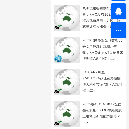
从测试服务商到合规守护
者：KMO发布2025版新标
准合规白皮书，升级一站
式澳洲准入服务 <四>
2026《网络安全（智能设
备安全标准）规则》生
效，KMO提示IoT设备迎来
澳洲准入新门槛 <三>
JAS-ANZ可查：
KMO+CBA认证链路破解
澳大利亚市场 '隐形合规门
槛' <二>
2025版AS/CA S042全面
强制实施，KMO率先完成
三项核心新增能力部署 <
一>