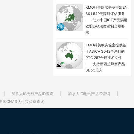
KMO科美欧实验室推出EN
301 549无障碍评估服务
——助力中国ICT产品满足
欧盟EAA法案强制合规要
求
KMO科美欧实验室提供基
于AS/CA S042全系列的
PTC 257合规技术文件
——支持新西兰蜂窝产品
SDoC准入
|
加拿大IC无线产品ID查询
|
加拿大IC电讯产品ID查询
|
中国CNAS认可实验室查询