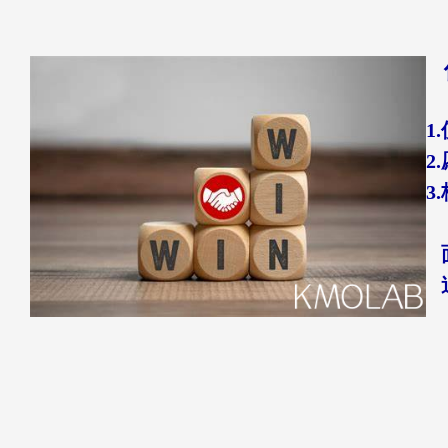
1
2
3
面
追